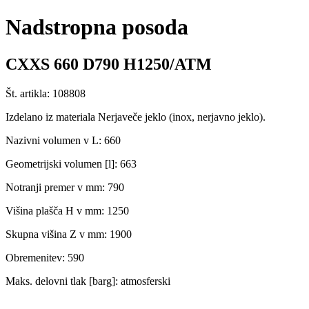
Nadstropna posoda
CXXS 660 D790 H1250/ATM
Št. artikla: 108808
Izdelano iz materiala Nerjaveče jeklo (inox, nerjavno jeklo).
Nazivni volumen v L: 660
Geometrijski volumen [l]: 663
Notranji premer v mm: 790
Višina plašča H v mm: 1250
Skupna višina Z v mm: 1900
Obremenitev: 590
Maks. delovni tlak [barg]: atmosferski