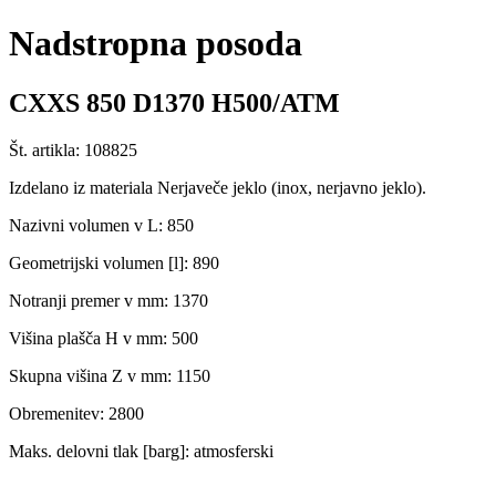
Nadstropna posoda
CXXS 850 D1370 H500/ATM
Št. artikla: 108825
Izdelano iz materiala Nerjaveče jeklo (inox, nerjavno jeklo).
Nazivni volumen v L: 850
Geometrijski volumen [l]: 890
Notranji premer v mm: 1370
Višina plašča H v mm: 500
Skupna višina Z v mm: 1150
Obremenitev: 2800
Maks. delovni tlak [barg]: atmosferski