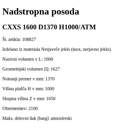
Nadstropna posoda
CXXS 1600 D1370 H1000/ATM
Št. artikla: 108827
Izdelano iz materiala Nerjaveče jeklo (inox, nerjavno jeklo).
Nazivni volumen v L: 1600
Geometrijski volumen [l]: 1627
Notranji premer v mm: 1370
Višina plašča H v mm: 1000
Skupna višina Z v mm: 1650
Obremenitev: 2100
Maks. delovni tlak [barg]: atmosferski