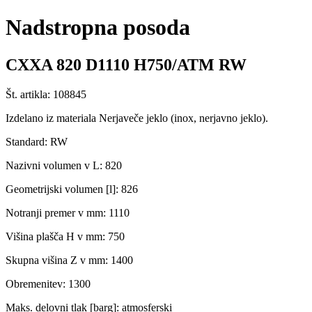
Nadstropna posoda
CXXA 820 D1110 H750/ATM RW
Št. artikla: 108845
Izdelano iz materiala Nerjaveče jeklo (inox, nerjavno jeklo).
Standard: RW
Nazivni volumen v L: 820
Geometrijski volumen [l]: 826
Notranji premer v mm: 1110
Višina plašča H v mm: 750
Skupna višina Z v mm: 1400
Obremenitev: 1300
Maks. delovni tlak [barg]: atmosferski