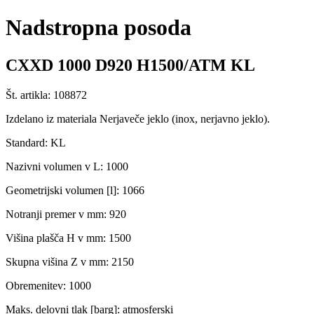
Nadstropna posoda
CXXD 1000 D920 H1500/ATM KL
Št. artikla: 108872
Izdelano iz materiala Nerjaveče jeklo (inox, nerjavno jeklo).
Standard: KL
Nazivni volumen v L: 1000
Geometrijski volumen [l]: 1066
Notranji premer v mm: 920
Višina plašča H v mm: 1500
Skupna višina Z v mm: 2150
Obremenitev: 1000
Maks. delovni tlak [barg]: atmosferski