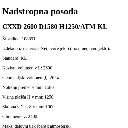
Nadstropna posoda
CXXD 2600 D1580 H1250/ATM KL
Št. artikla: 108891
Izdelano iz materiala Nerjaveče jeklo (inox, nerjavno jeklo).
Standard: KL
Nazivni volumen v L: 2600
Geometrijski volumen [l]: 2654
Notranji premer v mm: 1580
Višina plašča H v mm: 1250
Skupna višina Z v mm: 1900
Obremenitev: 2400
Maks. delovni tlak [barg]: atmosferski