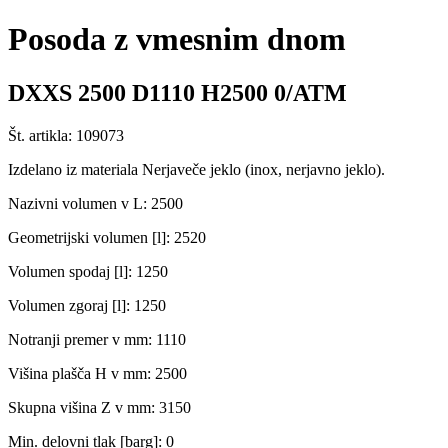
Posoda z vmesnim dnom
DXXS 2500 D1110 H2500 0/ATM
Št. artikla: 109073
Izdelano iz materiala Nerjaveče jeklo (inox, nerjavno jeklo).
Nazivni volumen v L: 2500
Geometrijski volumen [l]: 2520
Volumen spodaj [l]: 1250
Volumen zgoraj [l]: 1250
Notranji premer v mm: 1110
Višina plašča H v mm: 2500
Skupna višina Z v mm: 3150
Min. delovni tlak [barg]: 0