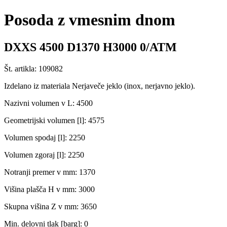
Posoda z vmesnim dnom
DXXS 4500 D1370 H3000 0/ATM
Št. artikla: 109082
Izdelano iz materiala Nerjaveče jeklo (inox, nerjavno jeklo).
Nazivni volumen v L: 4500
Geometrijski volumen [l]: 4575
Volumen spodaj [l]: 2250
Volumen zgoraj [l]: 2250
Notranji premer v mm: 1370
Višina plašča H v mm: 3000
Skupna višina Z v mm: 3650
Min. delovni tlak [barg]: 0