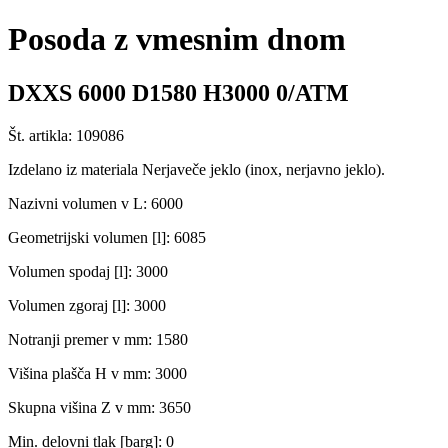
Posoda z vmesnim dnom
DXXS 6000 D1580 H3000 0/ATM
Št. artikla: 109086
Izdelano iz materiala Nerjaveče jeklo (inox, nerjavno jeklo).
Nazivni volumen v L: 6000
Geometrijski volumen [l]: 6085
Volumen spodaj [l]: 3000
Volumen zgoraj [l]: 3000
Notranji premer v mm: 1580
Višina plašča H v mm: 3000
Skupna višina Z v mm: 3650
Min. delovni tlak [barg]: 0