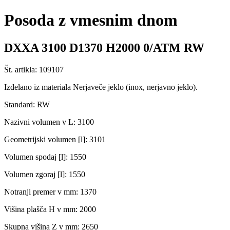
Posoda z vmesnim dnom
DXXA 3100 D1370 H2000 0/ATM RW
Št. artikla: 109107
Izdelano iz materiala Nerjaveče jeklo (inox, nerjavno jeklo).
Standard: RW
Nazivni volumen v L: 3100
Geometrijski volumen [l]: 3101
Volumen spodaj [l]: 1550
Volumen zgoraj [l]: 1550
Notranji premer v mm: 1370
Višina plašča H v mm: 2000
Skupna višina Z v mm: 2650