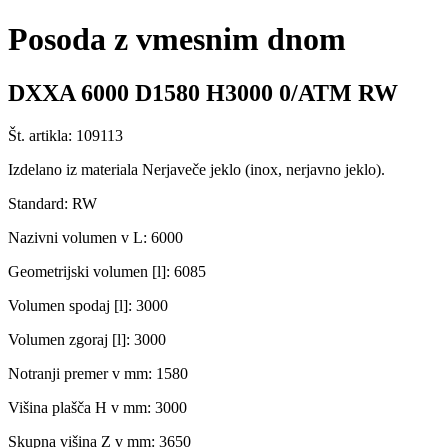
Posoda z vmesnim dnom
DXXA 6000 D1580 H3000 0/ATM RW
Št. artikla: 109113
Izdelano iz materiala Nerjaveče jeklo (inox, nerjavno jeklo).
Standard: RW
Nazivni volumen v L: 6000
Geometrijski volumen [l]: 6085
Volumen spodaj [l]: 3000
Volumen zgoraj [l]: 3000
Notranji premer v mm: 1580
Višina plašča H v mm: 3000
Skupna višina Z v mm: 3650