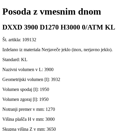
Posoda z vmesnim dnom
DXXD 3900 D1270 H3000 0/ATM KL
Št. artikla: 109132
Izdelano iz materiala Nerjaveče jeklo (inox, nerjavno jeklo).
Standard: KL
Nazivni volumen v L: 3900
Geometrijski volumen [l]: 3932
Volumen spodaj [l]: 1950
Volumen zgoraj [l]: 1950
Notranji premer v mm: 1270
Višina plašča H v mm: 3000
Skupna višina Z v mm: 3650