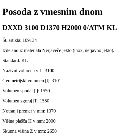
Posoda z vmesnim dnom
DXXD 3100 D1370 H2000 0/ATM KL
Št. artikla: 109134
Izdelano iz materiala Nerjaveče jeklo (inox, nerjavno jeklo).
Standard: KL
Nazivni volumen v L: 3100
Geometrijski volumen [l]: 3101
Volumen spodaj [l]: 1550
Volumen zgoraj [l]: 1550
Notranji premer v mm: 1370
Višina plašča H v mm: 2000
Skupna višina Z v mm: 2650