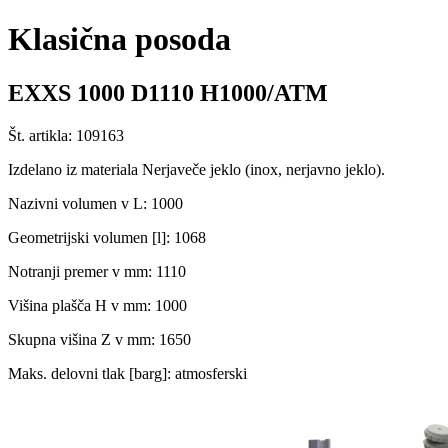
Klasična posoda
EXXS 1000 D1110 H1000/ATM
Št. artikla: 109163
Izdelano iz materiala Nerjaveče jeklo (inox, nerjavno jeklo).
Nazivni volumen v L: 1000
Geometrijski volumen [l]: 1068
Notranji premer v mm: 1110
Višina plašča H v mm: 1000
Skupna višina Z v mm: 1650
Maks. delovni tlak [barg]: atmosferski