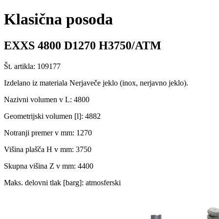
Klasična posoda
EXXS 4800 D1270 H3750/ATM
Št. artikla: 109177
Izdelano iz materiala Nerjaveče jeklo (inox, nerjavno jeklo).
Nazivni volumen v L: 4800
Geometrijski volumen [l]: 4882
Notranji premer v mm: 1270
Višina plašča H v mm: 3750
Skupna višina Z v mm: 4400
Maks. delovni tlak [barg]: atmosferski