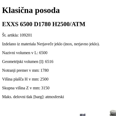
Klasična posoda
EXXS 6500 D1780 H2500/ATM
Št. artikla: 109201
Izdelano iz materiala Nerjaveče jeklo (inox, nerjavno jeklo).
Nazivni volumen v L: 6500
Geometrijski volumen [l]: 6516
Notranji premer v mm: 1780
Višina plašča H v mm: 2500
Skupna višina Z v mm: 3150
Maks. delovni tlak [barg]: atmosferski